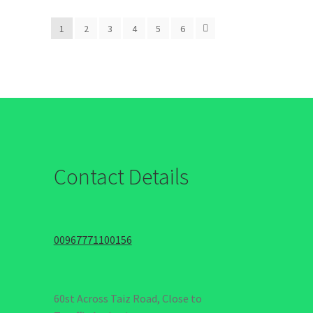
1
2
3
4
5
6
Contact Details
00967771100156
60st Across Taiz Road, Close to