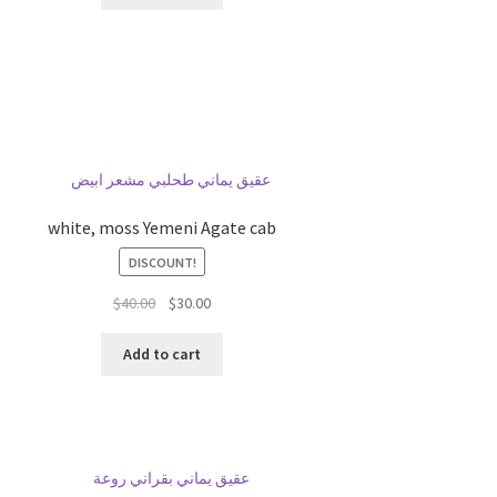
white, moss Yemeni Agate cab
DISCOUNT!
السعر
السعر
$
40.00
$
30.00
الحالي
الأصلي
هو:
هو:
Add to cart
$40.00.
$30.00.