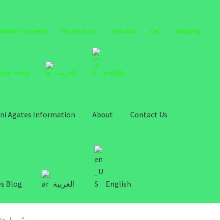
ailable Payments
My Account
checkout
Cart
Shipping
turn Policy
العربية
English
ni Agates Information
About
Contact Us
s Blog
العربية
English
Products tagged “مسابيح”