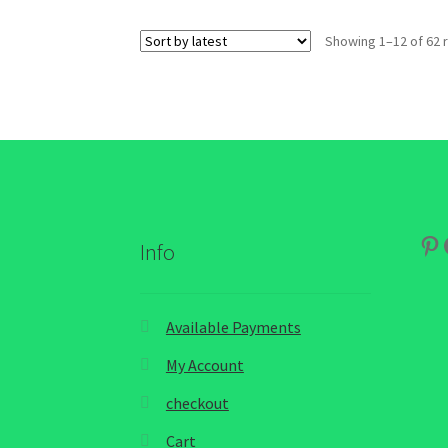
Showing 1–12 of 62 
Pin
Info
Available Payments
My Account
checkout
Cart