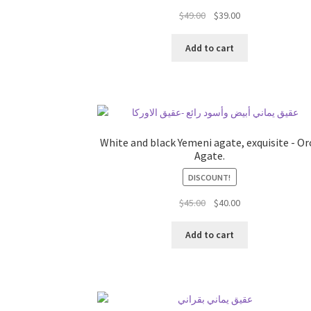
السعر
السعر
$
49.00
$
39.00
الحالي
الأصلي
هو:
هو:
Add to cart
$49.00.
$39.00.
White and black Yemeni agate, exquisite - Or
Agate.
DISCOUNT!
السعر
السعر
$
45.00
$
40.00
الحالي
الأصلي
هو:
هو:
Add to cart
$45.00.
$40.00.