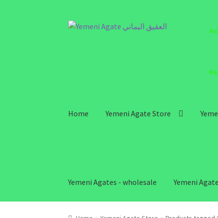
Skip
Skip
Av
to
to
navigation
content
Re
Home
Yemeni Agate Store
Yeme
Yemeni Agates - wholesale
Yemeni Agate
Home
Yemeni Agate Store