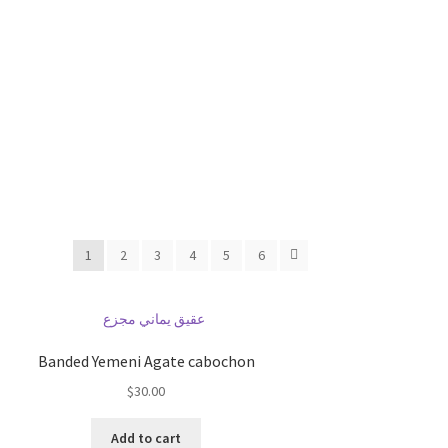
1
2
3
4
5
6
Banded Yemeni Agate cabochon
$
30.00
Add to cart