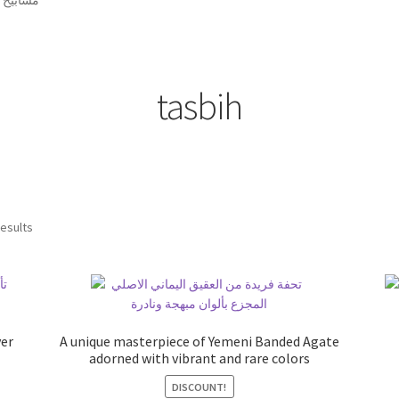
tasbih
تم
results
الفرز
حسب
الأحدث
ver
A unique masterpiece of Yemeni Banded Agate
adorned with vibrant and rare colors
DISCOUNT!