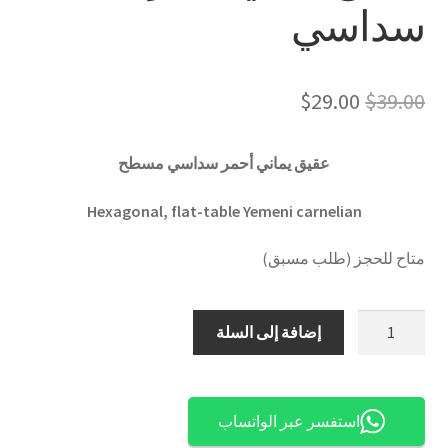
سداسي
السعر
السعر
$
29.00
$
39.00
الأصلي
الحالي
عقيق يماني أحمر سداسي مسطح
هو:
هو:
$29.00.
$39.00.
Hexagonal, flat-table Yemeni carnelian
متاح للحجز (طلب مسبق)
كمية
إضافة إلى السلة
عقيق
يماني
أحمر
استفسر عبر الواتساب
سداسي