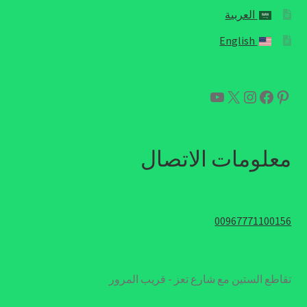
العربية
English
بينتريست
فيسبوك
إكس
إنستجرام
يوتيوب
معلومات الاتصال
00967771100156
تقاطع الستين مع شارع تعز - قريب المرور