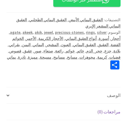
ابيض
التصنيفات:
العقيق اليماني الأبيض
,
العقيق اليماني الطحلبي
,
العقيق
اليماني المشعر الإبري
الوسوم:
silver
,
rings
,
precious-stones
,
jewel
,
akik
,
akeek
,
agate
,
أحجار
,
أسورة
,
أنواع العقيق اليماني
,
الأحجار الكريمة
,
الأحمر
,
الخواتم
الفضة
,
العقيق
,
العقيق اليماني
,
العيون
,
المشجر
,
اليماني
,
اليمن
,
بقراني
,
بلادة
,
جزع
,
حجر_الدم
,
خاتم
,
خواتم
,
رائعة
,
صنعاء
,
صور
,
عقيق
,
فصوص
,
فضيات
,
كريمة
,
مجوهرات
,
مسابح
,
مسابيح
,
مسبحة
,
مميزة
,
نادرة
,
يماني
S
h
ar
e
الوصف
مراجعات (0)