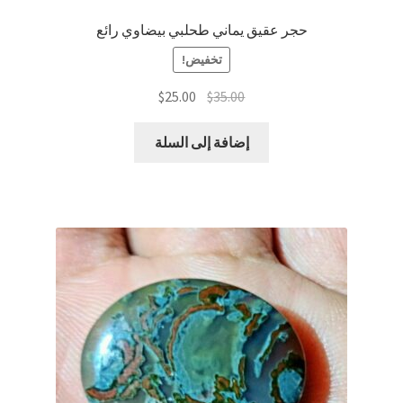
حجر عقيق يماني طحلبي بيضاوي رائع
تخفيض!
السعر
السعر
$
25.00
$
35.00
الأصلي
الحالي
هو:
هو:
إضافة إلى السلة
$25.00.
$35.00.