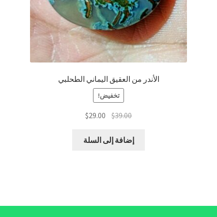
الأندر من العقيق اليماني الطحلبي
تخفيض!
السعر
السعر
$
29.00
$
39.00
الأصلي
الحالي
هو:
هو:
إضافة إلى السلة
$29.00.
$39.00.