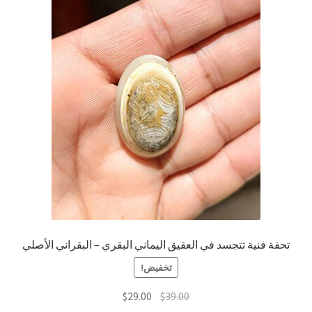
تحفة فنية تتجسد في العقيق اليماني البقري – البقراني الأصلي
تخفيض!
السعر
السعر
$
29.00
$
39.00