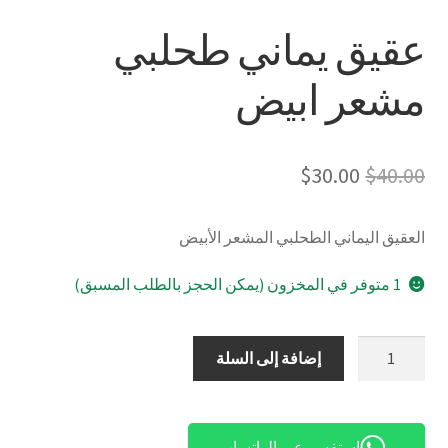
عقيق يماني طحلبي
مشعر ابيض
السعر
السعر
$
30.00
$
40.00
الأصلي
الحالي
العقيق اليماني الطحلبي المشعر الأبيض
هو:
هو:
$30.00.
$40.00.
1 متوفر في المخزون (يمكن الحجز بالطلب المسبق)
كمية
إضافة إلى السلة
عقيق
يماني
طحلبي
استفسر عبر الواتساب
مشعر