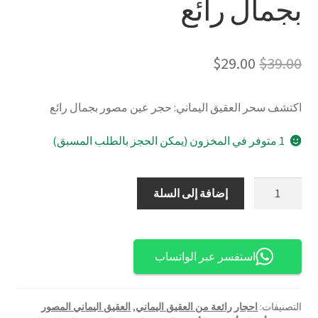
بجمال رائع
السعر
السعر
$
29.00
$
39.00
الأصلي
الحالي
اكتشف سحر العقيق اليماني: حجر عين مصور بجمال رائع
هو:
هو:
$29.00.
$39.00.
1 متوفر في المخزون (يمكن الحجز بالطلب المسبق)
كمية
إضافة إلى السلة
اكتشف
سحر
العقيق
استفسر عبر الواتساب
اليماني:
حجر
عين
التصنيفات:
احجار رائعة من العقيق اليماني
,
العقيق اليماني المصور
مصور