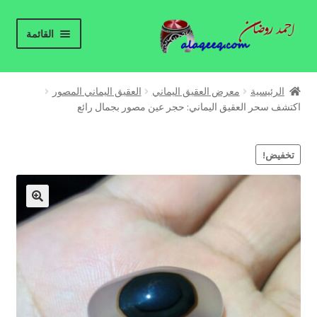
Skip
Skip
القائمة
to
to
navigation
content
الرئيسية
الرئيسية
معرض العقيق اليماني
العقيق اليماني المصور
Expand
اكتشف سحر العقيق اليماني: حجر عين مصور بجمال رائع
معرض العقيق اليماني
child
menu
معلومات عن العقيق اليماني
تخفيض!
من نحن
🔍
للإتصال بنا
العقيق اليماني – جملة
مدونة العقيق اليماني