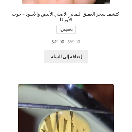
اكتشف سحر العقيق اليماني الأصلي الأبيض والأسود – حوت
الأوركا
تخفيض!
السعر
السعر
$
49.00
$
59.00
الأصلي
الحالي
هو:
هو:
إضافة إلى السلة
$49.00.
$59.00.