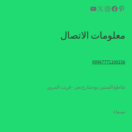
بينتريست
فيسبوك
إكس
إنستجرام
يوتيوب
معلومات الاتصال
00967771100156
تقاطع الستين مع شارع تعز - قريب المرور
صنعاء