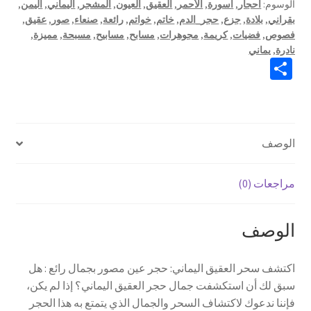
الوسوم:
أحجار
,
أسورة
,
الأحمر
,
العقيق
,
العيون
,
المشجر
,
اليماني
,
اليمن
,
بجمال
بقراني
,
بلادة
,
جزع
,
حجر_الدم
,
خاتم
,
خواتم
,
رائعة
,
صنعاء
,
صور
,
عقيق
,
رائع
فصوص
,
فضيات
,
كريمة
,
مجوهرات
,
مسابح
,
مسابيح
,
مسبحة
,
مميزة
,
نادرة
,
يماني
S
h
ar
e
الوصف
مراجعات (0)
الوصف
اكتشف سحر العقيق اليماني: حجر عين مصور بجمال رائع : هل
سبق لك أن استكشفت جمال حجر العقيق اليماني؟ إذا لم يكن،
فإننا ندعوك لاكتشاف السحر والجمال الذي يتمتع به هذا الحجر