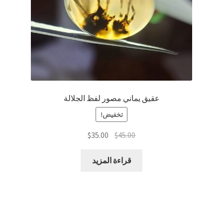
عقيق يماني مصور لفظ الجلالة
تخفيض!
السعر
السعر
$
35.00
$
45.00
الأصلي
الحالي
هو:
هو:
قراءة المزيد
$35.00.
$45.00.