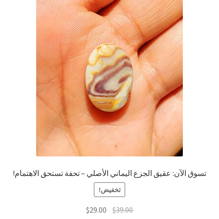
تسوق الآن: عقيق الجزع اليماني الأصلي – تحفة تستحق الاهتمام!
تخفيض!
السعر
السعر
$
29.00
$
39.00