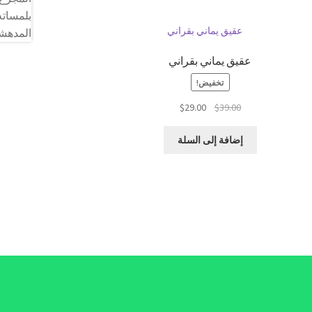
عقيق يماني بقراني
تخفيض!
السعر
السعر
$
29.00
$
39.00
الأصلي
الحالي
هو:
هو:
إضافة إلى السلة
$29.00.
$39.00.