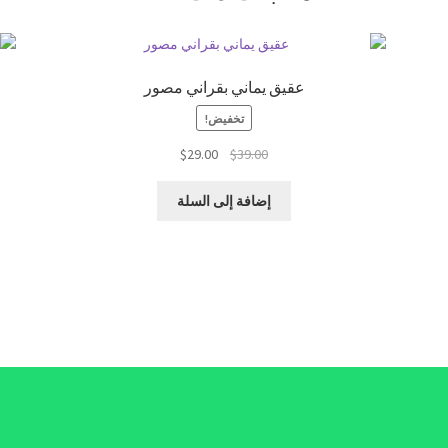
عقيق يماني بقراني مصور
تخفيض!
السعر
السعر
$
29.00
$
39.00
الأصلي
الحالي
هو:
هو:
إضافة إلى السلة
$29.00.
$39.00.