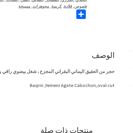
فصوص
,
قلادة
,
كريمة
,
مجوهرات
,
مسبحة
S
h
ar
e
الوصف
حجر من العقيق اليماني البقراني المجزع ، شغل بيضوي راقي 
Baqrni ,Yemeni Agate Cabochon,oval cut
منتجات ذات صلة