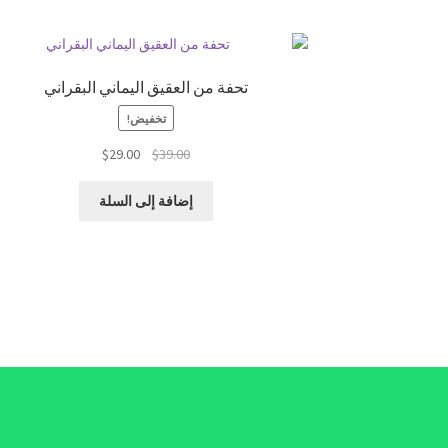
تحفة من العقيق اليماني البقراني
تخفيض!
السعر
السعر
$
29.00
$
39.00
الأصلي
الحالي
هو:
هو:
إضافة إلى السلة
$29.00.
$39.00.