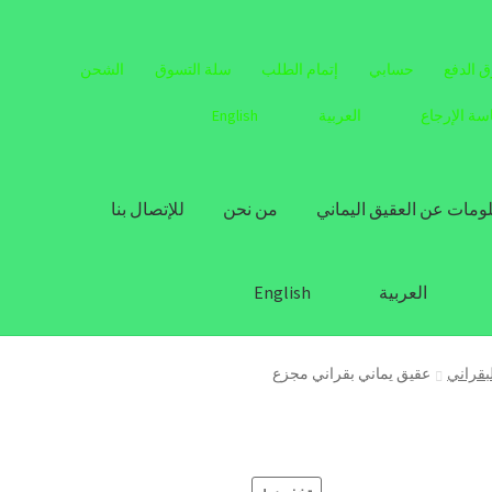
 الدفع
حسابي
إتمام الطلب
سلة التسوق
الشحن
سة الإرجاع
العربية
English
ومات عن العقيق اليماني
من نحن
للإتصال بنا
العربية
English
لبقراني
عقيق يماني بقراني مجزع