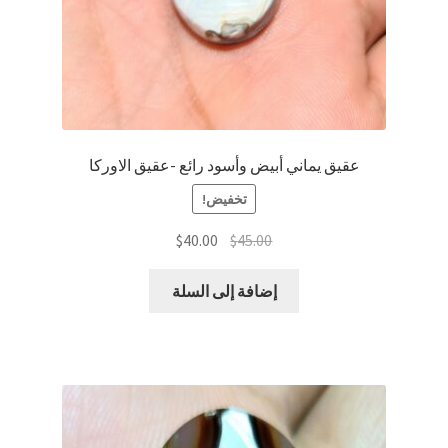
عقيق يماني أبيض وأسود رائع -عقيق الاوركا
تخفيض!
السعر
السعر
$
40.00
$
45.00
الأصلي
الحالي
هو:
هو:
إضافة إلى السلة
$40.00.
$45.00.