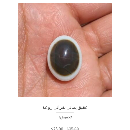
عقيق يماني بقراني روعة
تخفيض!
السعر
السعر
$
25.00
$
35.00