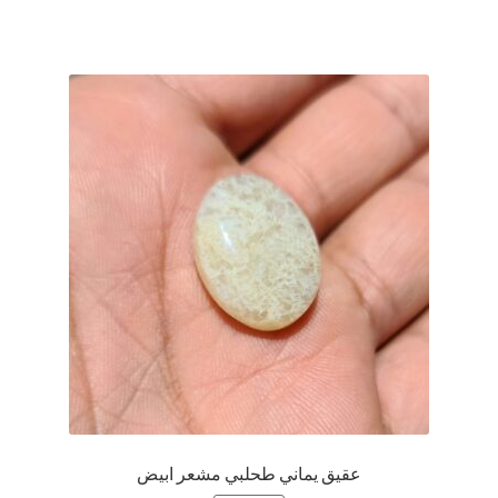
عقيق يماني طحلبي مشعر ابيض