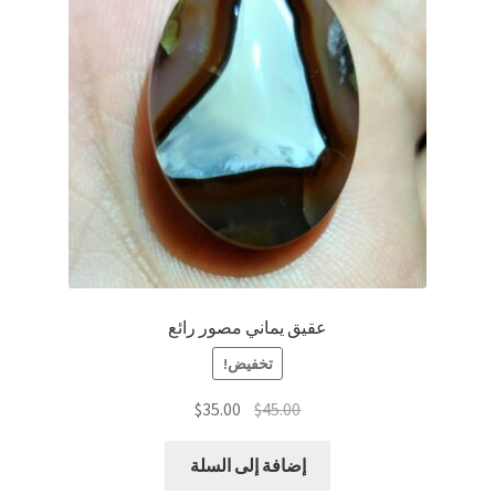
عقيق يماني مصور رائع
تخفيض!
السعر
السعر
$
35.00
$
45.00
الأصلي
الحالي
هو:
هو:
إضافة إلى السلة
$35.00.
$45.00.