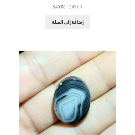
السعر
السعر
$
40.00
$
45.00
الأصلي
الحالي
هو:
هو:
إضافة إلى السلة
$40.00.
$45.00.