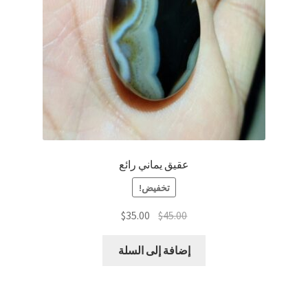
عقيق يماني رائع
تخفيض!
السعر
السعر
$
35.00
$
45.00
الأصلي
الحالي
هو:
هو:
إضافة إلى السلة
$35.00.
$45.00.