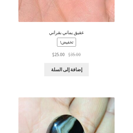
عقيق يماني بقراني
تخفيض!
السعر
السعر
$
25.00
$
35.00
الأصلي
الحالي
هو:
هو:
إضافة إلى السلة
$25.00.
$35.00.