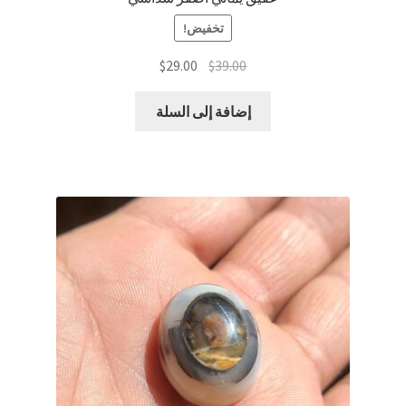
تخفيض!
السعر
السعر
$
29.00
$
39.00
الأصلي
الحالي
هو:
هو:
إضافة إلى السلة
$29.00.
$39.00.