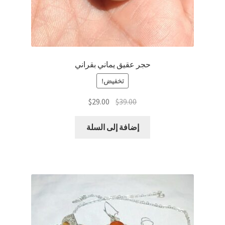
حجر عقيق يماني بقراني
تخفيض!
السعر
السعر
$
29.00
$
39.00
الأصلي
الحالي
هو:
هو:
إضافة إلى السلة
$29.00.
$39.00.