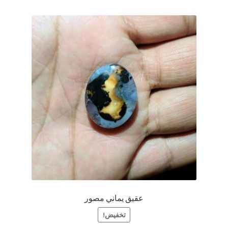
عقيق يماني مصور
تخفيض!