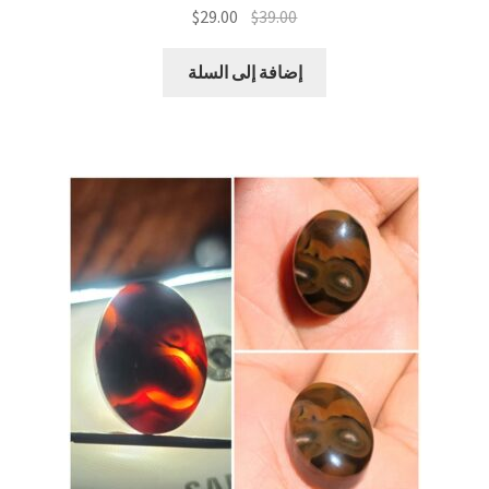
السعر
السعر
$
29.00
$
39.00
الأصلي
الحالي
هو:
هو:
إضافة إلى السلة
$29.00.
$39.00.