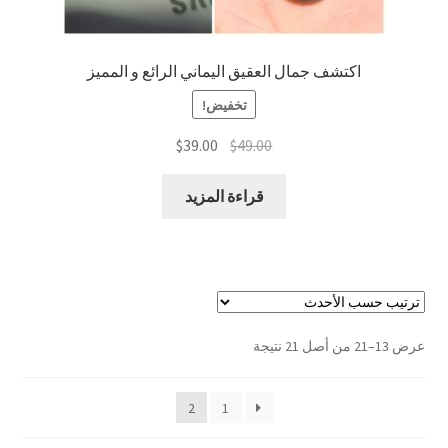
اكتشف جمال العقيق اليماني الرائع و المميز
تخفيض!
السعر
السعر
$
39.00
$
49.00
الأصلي
الحالي
هو:
هو:
قراءة المزيد
$39.00.
$49.00.
تم
عرض 13–21 من أصل 21 نتيجة
الفرز
حسب
2
1
الأحدث