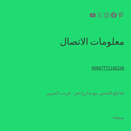
بينتريست
فيسبوك
إكس
إنستجرام
يوتيوب
معلومات الاتصال
00967771100156
تقاطع الستين مع شارع تعز - قريب المرور
صنعاء