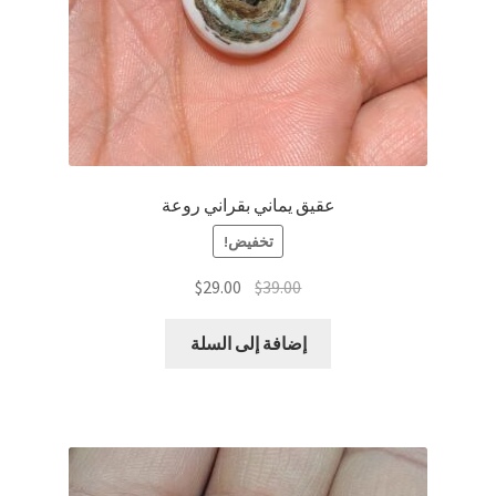
عقيق يماني بقراني روعة
تخفيض!
السعر
السعر
$
29.00
$
39.00
الأصلي
الحالي
هو:
هو:
إضافة إلى السلة
$29.00.
$39.00.