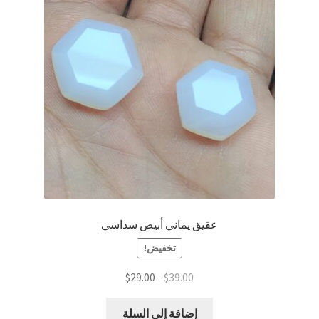
عقيق يماني أبيض سداسي
تخفيض!
السعر
السعر
$
29.00
$
39.00
الأصلي
الحالي
هو:
هو:
إضافة إلى السلة