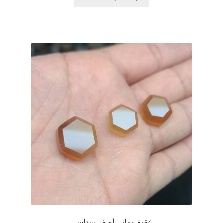
$29.00.
$39.00.
عقيق يماني أصفر سداسي