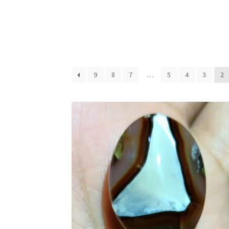
9
8
7
…
5
4
3
2