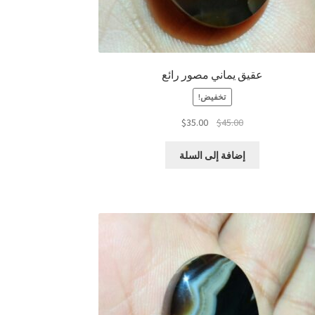
عقيق يماني مصور رائع
تخفيض!
السعر
السعر
$
35.00
$
45.00
الأصلي
الحالي
هو:
هو:
إضافة إلى السلة
$35.00.
$45.00.