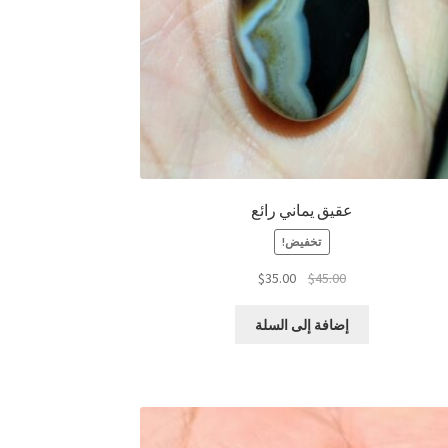
عقيق يماني رائع
تخفيض!
السعر
السعر
$
35.00
$
45.00
الأصلي
الحالي
هو:
هو:
إضافة إلى السلة
$35.00.
$45.00.