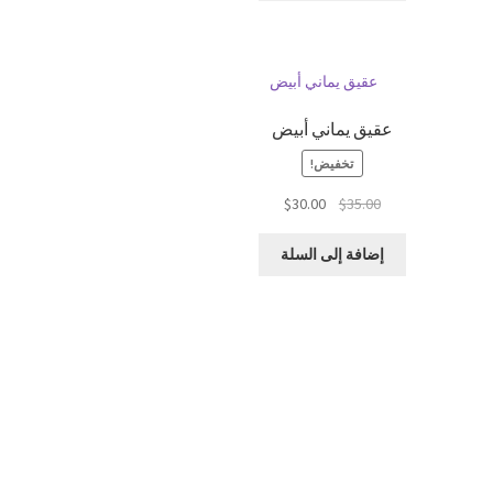
عقيق يماني أبيض
تخفيض!
السعر
السعر
$
30.00
$
35.00
الأصلي
الحالي
هو:
هو:
إضافة إلى السلة
$30.00.
$35.00.