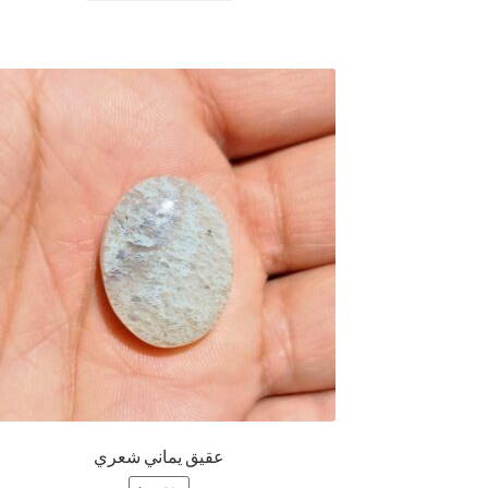
عقيق يماني شعري