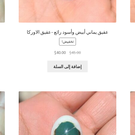
عقيق يماني أبيض وأسود رائع -عقيق الاوركا
تخفيض!
السعر
السعر
$
40.00
$
45.00
الأصلي
الحالي
هو:
هو:
إضافة إلى السلة
$40.00.
$45.00.