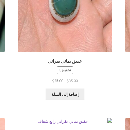
عقيق يماني بقراني
تخفيض!
السعر
السعر
$
25.00
$
35.00
الأصلي
الحالي
هو:
هو:
إضافة إلى السلة
$25.00.
$35.00.