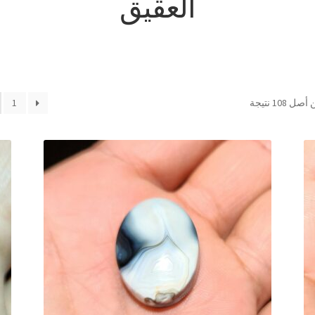
العقيق
تم
1
الفرز
حسب
الأحدث