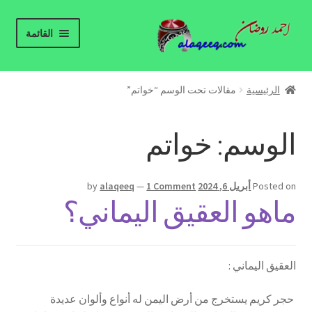
Skip
Skip
القائمة
to
to
navigation
content
الرئيسية
الرئيسية
مقالات تحت الوسم “خواتم”
Expand
معرض العقيق اليماني
child
الوسم:
خواتم
menu
معلومات عن العقيق اليماني
من نحن
Posted on
أبريل 6, 2024
1 Comment
—
alaqeeq
by
ماهو العقيق اليماني؟
للإتصال بنا
العقيق اليماني – جملة
العقيق اليماني :
مدونة العقيق اليماني
حجر كريم يستخرج من أرض اليمن له أنواع وألوان عديدة