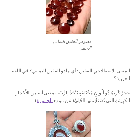
فصوص العقيق اليماني
الاحمر
المعنى الاصطلاحي للعقيق : أي ماهو العقيق اليماني؟ في اللغة
العربية؟
حَجَرٌ كَرِيمٌ ذُو أَلْوانٍ مُخْتَلِفَةٍ يُتَّخَذُ لِلزِّينَةِ. بمعنى أنه من الأَحْجارِ
الكَرِيمَةِ التي تُصْنَعُ منها الحُلِيِّ( عن موقع
الجمهرة
)