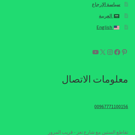
سياسة الإرجاع
العربية
English
بينتريست
فيسبوك
إكس
إنستجرام
يوتيوب
معلومات الاتصال
00967771100156
تقاطع الستين مع شارع تعز - قريب المرور